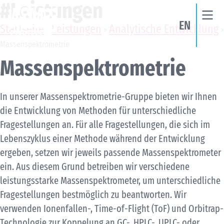
#Leistungen
EN
Startseite
Leistungen
Analytische Entwicklung
>
>
>
Massenspektrometrie
Massenspektrometrie
In unserer Massenspektrometrie-Gruppe bieten wir Ihnen
die Entwicklung von Methoden für unterschiedliche
Fragestellungen an. Für alle Fragestellungen, die sich im
Lebenszyklus einer Methode während der Entwicklung
ergeben, setzen wir jeweils passende Massenspektrometer
ein. Aus diesem Grund betreiben wir verschiedene
leistungsstarke Massenspektrometer, um unterschiedliche
Fragestellungen bestmöglich zu beantworten. Wir
verwenden Ionenfallen-, Time-of-Flight (ToF) und Orbitrap-
Technologie zur Koppelung an GC-, HPLC-, UPLC- oder